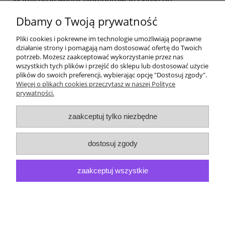
Mamy duży wybór elementów ze sklejki do
szydełkowania, makramy - zapraszamy na nasze
Dbamy o Twoją prywatność
aukcje :)
Pliki cookies i pokrewne im technologie umożliwiają poprawne
działanie strony i pomagają nam dostosować ofertę do Twoich
potrzeb. Możesz zaakceptować wykorzystanie przez nas
wszystkich tych plików i przejść do sklepu lub dostosować użycie
plików do swoich preferencji, wybierając opcję "Dostosuj zgody".
Więcej o plikach cookies przeczytasz w naszej Polityce
prywatności.
Pomoc
zaakceptuj tylko niezbędne
Moje konto
dostosuj zgody
Płatności i dostawa
zaakceptuj wszystkie
O nas
pokaż pełną wersję strony
Sklep internetowy Shoper.pl