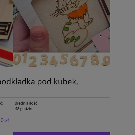
 podkładka pod kubek,
ć:
średnia ilość
:
48 godzin
80 zł