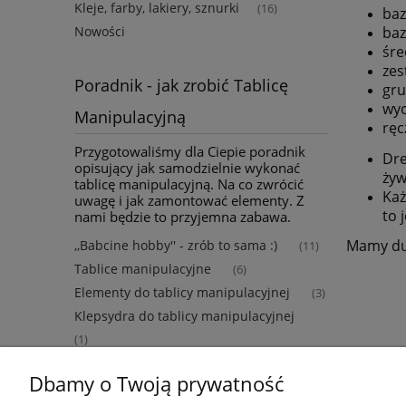
Kleje, farby, lakiery, sznurki
(16)
baz
baz
Nowości
śre
zes
Poradnik - jak zrobić Tablicę
gru
wyc
Manipulacyjną
ręc
Przygotowaliśmy dla Ciepie poradnik
Dre
opisujący jak samodzielnie wykonać
żyw
tablicę manipulacyjną. Na co zwrócić
Każ
uwagę i jak zamontować elementy. Z
to 
nami będzie to przyjemna zabawa.
Mamy duż
,,Babcine hobby'' - zrób to sama :)
(11)
Tablice manipulacyjne
(6)
Elementy do tablicy manipulacyjnej
(3)
Klepsydra do tablicy manipulacyjnej
(1)
Dbamy o Twoją prywatność