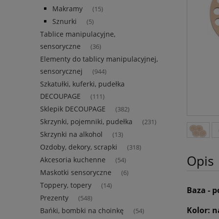
Makramy
(15)
Sznurki
(5)
Tablice manipulacyjne,
sensoryczne
(36)
Elementy do tablicy manipulacyjnej,
sensorycznej
(944)
Szkatułki, kuferki, pudełka
DECOUPAGE
(111)
Sklepik DECOUPAGE
(382)
Skrzynki, pojemniki, pudełka
(231)
Skrzynki na alkohol
(13)
Ozdoby, dekory, scrapki
(318)
Opis
Akcesoria kuchenne
(54)
Maskotki sensoryczne
(6)
Toppery, topery
(14)
Baza - p
Prezenty
(548)
Kolor: 
Bańki, bombki na choinkę
(54)