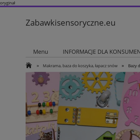
oryginał
Zabawkisensoryczne.eu
Menu
INFORMACJE DLA KONSUME
»
»
Makrama, baza do koszyka, łapacz snów
Bazy d