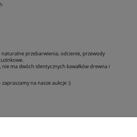
ch
 naturalne przebarwienia, odcienie, przewody
etuzinkowe.
i, nie ma dwóch identycznych kawałków drewna i
 zapraszamy na nasze aukcje :)