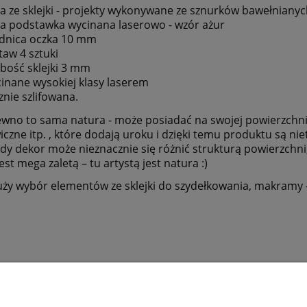
a ze sklejki - projekty wykonywane ze sznurków bawełniany
a podstawka wycinana laserowo - wzór ażur
dnica oczka 10 mm
taw 4 sztuki
bość sklejki 3 mm
inane wysokiej klasy laserem
znie szlifowana.
wno to sama natura - może posiadać na swojej powierzchni
iczne itp. , które dodają uroku i dzięki temu produktu są ni
dy dekor może nieznacznie się różnić strukturą powierzchn
jest mega zaletą – tu artystą jest natura :)
y wybór elementów ze sklejki do szydełkowania, makramy -