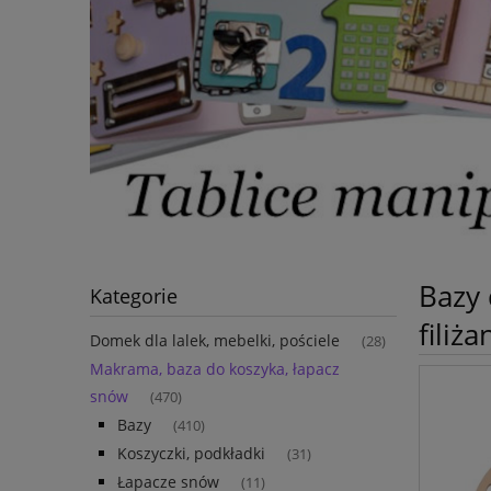
Bazy 
Kategorie
filiż
Domek dla lalek, mebelki, pościele
(28)
Makrama, baza do koszyka, łapacz
snów
(470)
Bazy
(410)
Koszyczki, podkładki
(31)
Łapacze snów
(11)