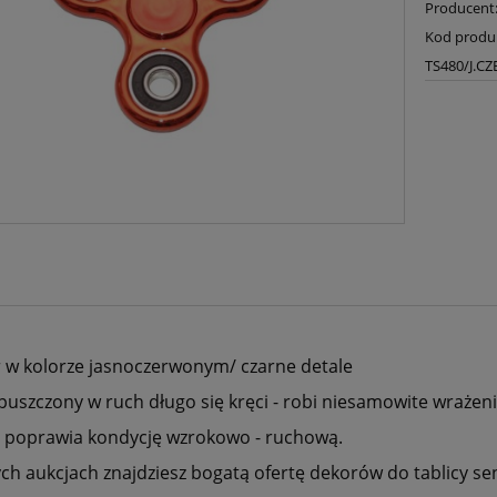
Producent
Kod produ
TS480/J.
r w kolorze jasnoczerwonym/ czarne detale
puszczony w ruch długo się kręci - robi niesamowite wrażeni
 poprawia kondycję wzrokowo - ruchową.
ch aukcjach znajdziesz bogatą ofertę dekorów do tablicy se