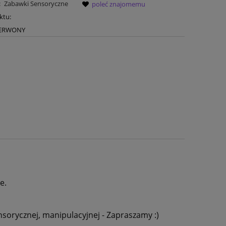
:
Zabawki Sensoryczne
poleć znajomemu
ktu:
CZERWONY
e.
nsorycznej, manipulacyjnej - Zapraszamy :)