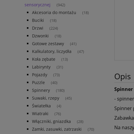
sensorycznej
(942)
Akcesoria do montażu
(18)
Buciki
(18)
Drzwi
(224)
Dzwonki
(18)
Gotowe zestawy
(41)
Kalkulatory, liczydła
(47)
Koła zębate
(13)
Labirynty
(31)
Opis
Pojazdy
(73)
Puzzle
(40)
Spinner
Spinnery
(180)
Suwaki, rzepy
- spinne
(45)
Światełka
(4)
Spinner 
Wiatraki
(76)
Zabawka
Włączniki, gniazdka
(28)
Na naszy
Zamki, zasuwki, zatrzaski
(70)