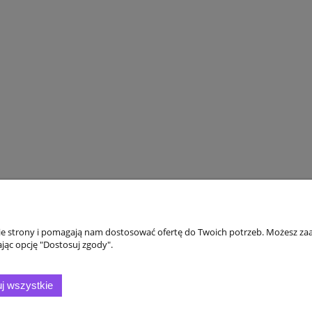
nie strony i pomagają nam dostosować ofertę do Twoich potrzeb. Możesz zaa
o
Płatności i dostawa
jąc opcję "Dostosuj zgody".
wienia
Formy płatności
j wszystkie
konta
Czas realizacji zamówienia
nia