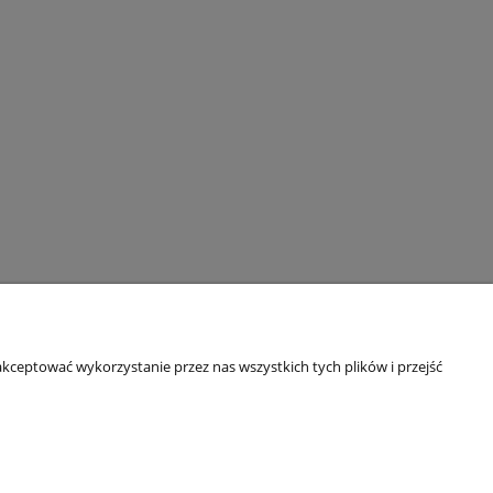
kceptować wykorzystanie przez nas wszystkich tych plików i przejść
O nas
Kontakt
Informacja o firmie