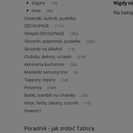
Nigdy ni
Zegary
(14)
Inne
(89)
Na naszy
Szkatułki, kuferki, pudełka
DECOUPAGE
(111)
Sklepik DECOUPAGE
(382)
Skrzynki, pojemniki, pudełka
(232)
Skrzynki na alkohol
(13)
Ozdoby, dekory, scrapki
(318)
Akcesoria kuchenne
(54)
Maskotki sensoryczne
(6)
Toppery, topery
(14)
Prezenty
(549)
Bańki, bombki na choinkę
(54)
Kleje, farby, lakiery, sznurki
(16)
Nowości
Poradnik - jak zrobić Tablicę