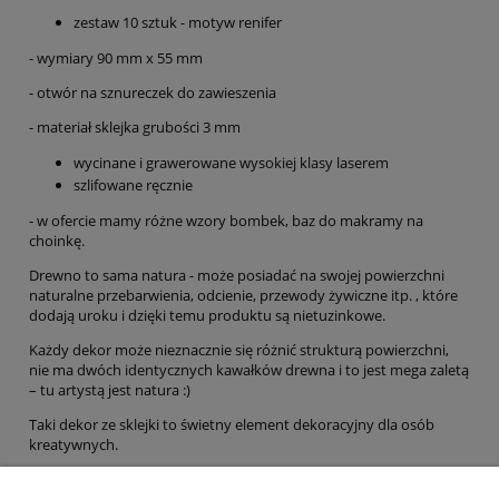
zestaw 10 sztuk - motyw renifer
- wymiary 90 mm x 55 mm
- otwór na sznureczek do zawieszenia
- materiał sklejka grubości 3 mm
wycinane i grawerowane wysokiej klasy laserem
szlifowane ręcznie
- w ofercie mamy różne wzory bombek, baz do makramy na
choinkę.
Drewno to sama natura - może posiadać na swojej powierzchni
naturalne przebarwienia, odcienie, przewody żywiczne itp. , które
dodają uroku i dzięki temu produktu są nietuzinkowe.
Każdy dekor może nieznacznie się różnić strukturą powierzchni,
nie ma dwóch identycznych kawałków drewna i to jest mega zaletą
– tu artystą jest natura :)
Taki dekor ze sklejki to świetny element dekoracyjny dla osób
kreatywnych.
Produkt w surowym stanie (nie jest pokryty warstwą