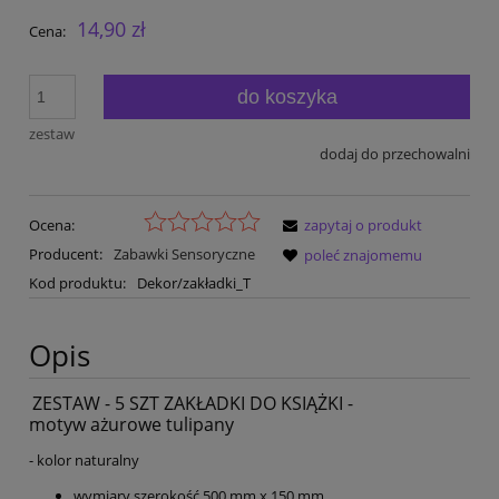
14,90 zł
Cena:
do koszyka
zestaw
dodaj do przechowalni
Ocena:
zapytaj o produkt
Producent:
Zabawki Sensoryczne
poleć znajomemu
Kod produktu:
Dekor/zakładki_T
Opis
ZESTAW - 5 SZT ZAKŁADKI DO KSIĄŻKI -
motyw ażurowe tulipany
- kolor naturalny
wymiary szerokość 500 mm x 150 mm