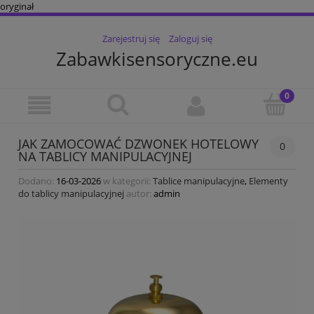
oryginał
Zarejestruj się
Zaloguj się
Zabawkisensoryczne.eu
JAK ZAMOCOWAĆ DZWONEK HOTELOWY
0
NA TABLICY MANIPULACYJNEJ
Dodano:
16-03-2026
w kategorii:
Tablice manipulacyjne
,
Elementy
do tablicy manipulacyjnej
autor:
admin