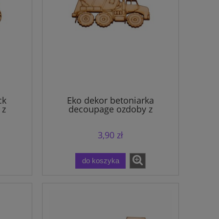
ck
Eko dekor betoniarka
 z
decoupage ozdoby z
grawerem
3,90 zł
do koszyka