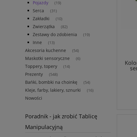
Pojazdy
(19)
Serca
(31)
Zakładki
(10)
Zwierzątka
(82)
Zestawy do zdobienia
(19)
Inne
(13)
Akcesoria kuchenne
(54)
Maskotki sensoryczne
(6)
Kolo
Toppery, topery
(14)
se
Prezenty
(548)
Bańki, bombki na choinkę
(54)
Kleje, farby, lakiery, sznurki
(16)
Nowości
Poradnik - jak zrobić Tablicę
Manipulacyjną