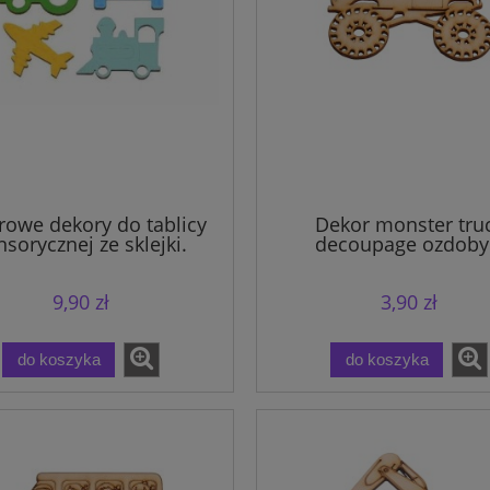
rowe dekory do tablicy
Dekor monster tru
nsorycznej ze sklejki.
decoupage ozdoby
grawerem
9,90 zł
3,90 zł
do koszyka
do koszyka