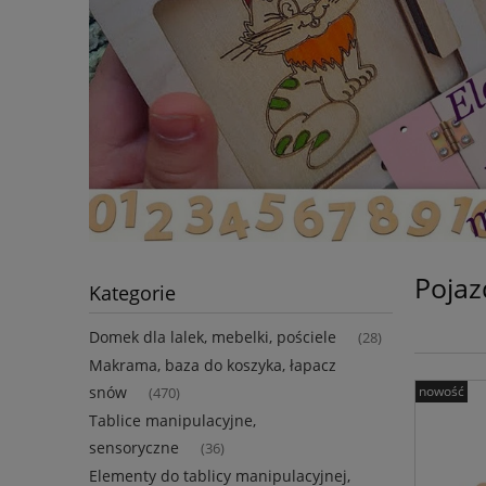
Pojaz
Kategorie
Domek dla lalek, mebelki, pościele
(28)
Makrama, baza do koszyka, łapacz
nowość
snów
(470)
Tablice manipulacyjne,
sensoryczne
(36)
Elementy do tablicy manipulacyjnej,