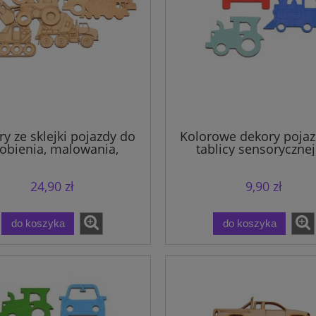
y ze sklejki pojazdy do
Kolorowe dekory pojaz
obienia, malowania,
tablicy sensorycznej
klejania, kreatywne
sklejki.
ementy do zdobienia.
24,90 zł
9,90 zł
do koszyka
do koszyka