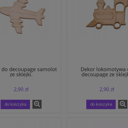
 do decoupage samolot
Dekor lokomotywa 
ze sklejki.
decoupage ze sklejk
2,90 zł
2,90 zł
do koszyka
do koszyka