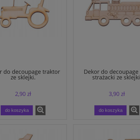
r do decoupage traktor
Dekor do decoupage
ze sklejki.
strażacki ze sklejki
2,90 zł
3,90 zł
do koszyka
do koszyka