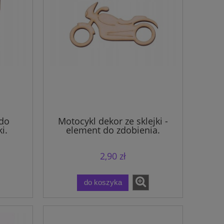
do
Motocykl dekor ze sklejki -
i.
element do zdobienia.
2,90 zł
do koszyka