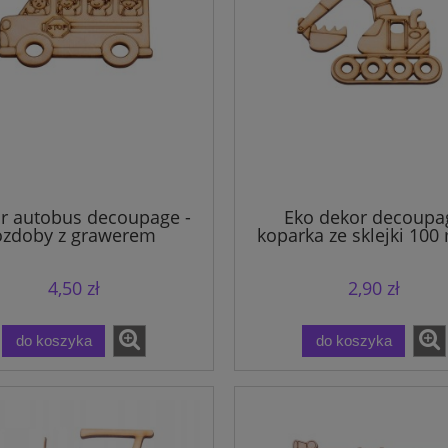
r autobus decoupage -
Eko dekor decoupa
ozdoby z grawerem
koparka ze sklejki 100
100 mm.
4,50 zł
2,90 zł
do koszyka
do koszyka