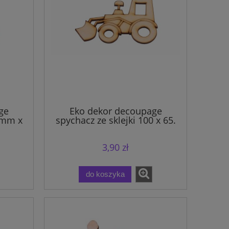
ge
Eko dekor decoupage
 mm x
spychacz ze sklejki 100 x 65.
3,90 zł
do koszyka