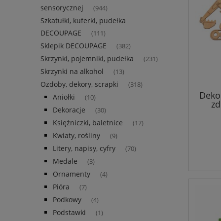
sensorycznej
(944)
Szkatułki, kuferki, pudełka
DECOUPAGE
(111)
Sklepik DECOUPAGE
(382)
Skrzynki, pojemniki, pudełka
(231)
Skrzynki na alkohol
(13)
Ozdoby, dekory, scrapki
(318)
Dekor
Aniołki
(10)
zd
Dekoracje
(30)
wy
el
Księżniczki, baletnice
(17)
Kwiaty, rośliny
(9)
Litery, napisy, cyfry
(70)
Medale
(3)
Ornamenty
(4)
Pióra
(7)
Podkowy
(4)
Podstawki
(1)