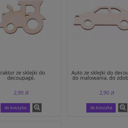
raktor ze sklejki do
Auto ze sklejki do deco
decoupage.
do malowania, do zdob
2,90 zł
2,90 zł
do koszyka
do koszyka