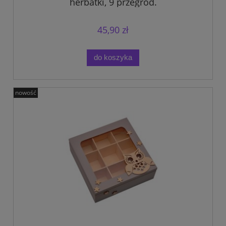
herbatki, 9 przegród.
45,90 zł
do koszyka
nowość