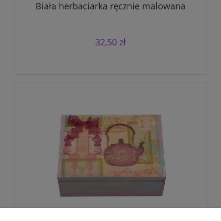
Biała herbaciarka ręcznie malowana
32,50 zł