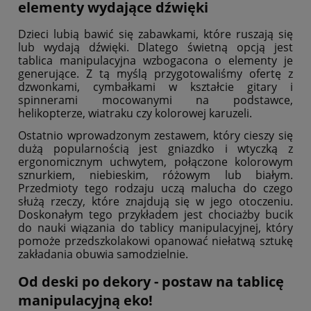
elementy wydające dźwięki
Dzieci lubią bawić się zabawkami, które ruszają się
lub wydają dźwięki. Dlatego świetną opcją jest
tablica manipulacyjna wzbogacona o elementy je
generujące. Z tą myślą przygotowaliśmy ofertę z
dzwonkami, cymbałkami w kształcie gitary i
spinnerami mocowanymi na podstawce,
helikopterze, wiatraku czy kolorowej karuzeli.
Ostatnio wprowadzonym zestawem, który cieszy się
dużą popularnością jest gniazdko i wtyczką z
ergonomicznym uchwytem, połączone kolorowym
sznurkiem, niebieskim, różowym lub białym.
Przedmioty tego rodzaju uczą malucha do czego
służą rzeczy, które znajdują się w jego otoczeniu.
Doskonałym tego przykładem jest chociażby bucik
do nauki wiązania do tablicy manipulacyjnej, który
pomoże przedszkolakowi opanować niełatwą sztukę
zakładania obuwia samodzielnie.
Od deski po dekory - postaw na tablicę
manipulacyjną eko!