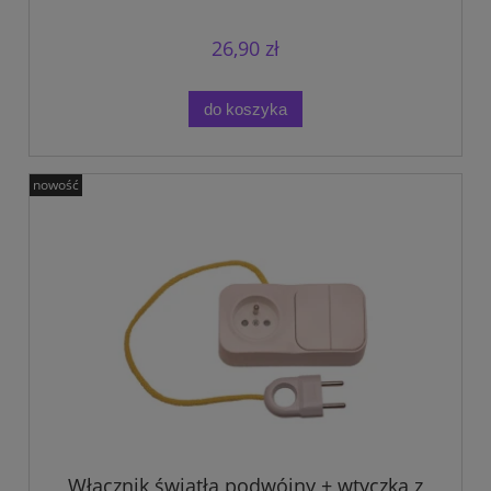
na tablicę manipulacyjną.
26,90 zł
do koszyka
nowość
Włącznik światła podwójny + wtyczka z