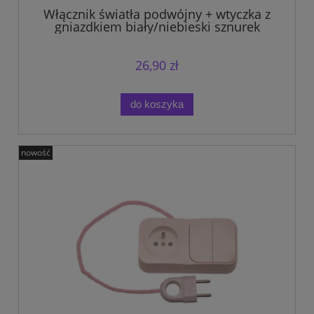
Włącznik światła podwójny + wtyczka z
gniazdkiem biały/niebieski sznurek
zestaw na tablicę manipulacyjną.
26,90 zł
do koszyka
nowość