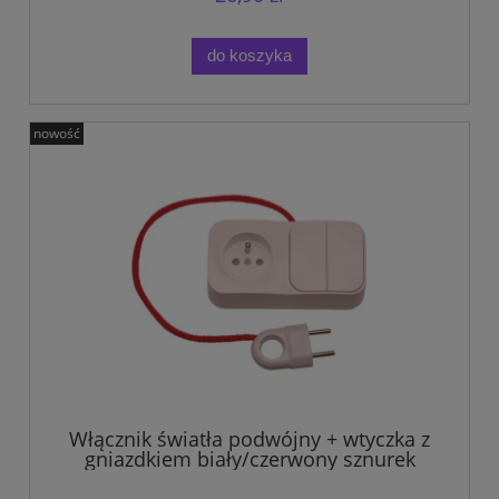
do koszyka
nowość
Włącznik światła podwójny + wtyczka z
gniazdkiem biały/czerwony sznurek
zestaw na tablicę manipulacyjną.