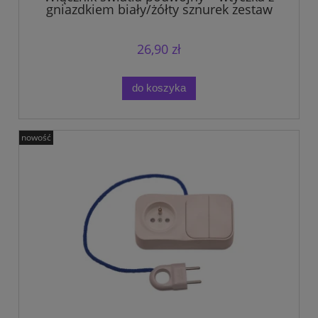
gniazdkiem biały/żółty sznurek zestaw
na tablicę manipulacyjną.
26,90 zł
do koszyka
nowość