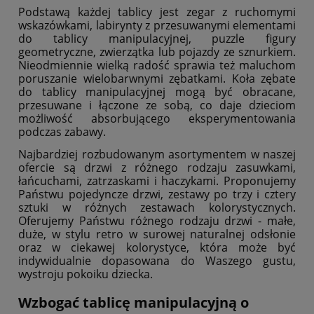
Podstawą każdej tablicy jest zegar z ruchomymi
wskazówkami, labirynty z przesuwanymi elementami
do tablicy manipulacyjnej, puzzle figury
geometryczne, zwierzątka lub pojazdy ze sznurkiem.
Nieodmiennie wielką radość sprawia też maluchom
poruszanie wielobarwnymi zębatkami. Koła zębate
do tablicy manipulacyjnej mogą być obracane,
przesuwane i łączone ze sobą, co daje dzieciom
możliwość absorbującego eksperymentowania
podczas zabawy.
Najbardziej rozbudowanym asortymentem w naszej
ofercie są drzwi z różnego rodzaju zasuwkami,
łańcuchami, zatrzaskami i haczykami. Proponujemy
Państwu pojedyncze drzwi, zestawy po trzy i cztery
sztuki w różnych zestawach kolorystycznych.
Oferujemy Państwu różnego rodzaju drzwi - małe,
duże, w stylu retro w surowej naturalnej odsłonie
oraz w ciekawej kolorystyce, która może być
indywidualnie dopasowana do Waszego gustu,
wystroju pokoiku dziecka.
Wzbogać tablicę manipulacyjną o