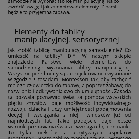
samodzielnie wykonać tablicę manipulacyjną. Na co
zwrócić uwagę i jak zamontować elementy. Z nami
będzie to przyjemna zabawa.
Elementy do tablicy
manipulacyjnej, sensorycznej
Jak zrobić tablicę manipulacyjną samodzielnie? Co
umieścić na tablicy? DIY. W naszym sklepie
znajdziecie Państwo wiele elementów do
samodzielnego wykonania tablicy manipulacyjnej.
Wszystkie przedmioty są zaprojektowane i wykonane
w zgodzie z zasadami Montessori tak, aby zachęcić
małego człowieczka do zabawy, a poprzez zabawę do
rozwijania i odkrywania swoich umiejętności. Zasada
ta pozwala poznawać świat za pomocą wszystkich
pięciu zmysłów, daje możliwość indywidualnego
rozwoju dziecka i uczy umiejętności podejmowania
decyzji i wyciągania z niej wniosków już od
najmłodszych lat. Takie podejście daje lepsze
warunki poznawania świata i wzmaga chęci do nauki.
To tylko niektóre z pozytywnych aspektów
Montessori. Nasze tablice manipulacyjne i wszystkie