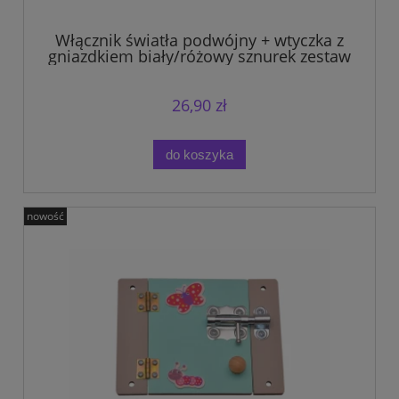
Włącznik światła podwójny + wtyczka z
gniazdkiem biały/różowy sznurek zestaw
na tablicę manipulacyjną.
26,90 zł
do koszyka
nowość