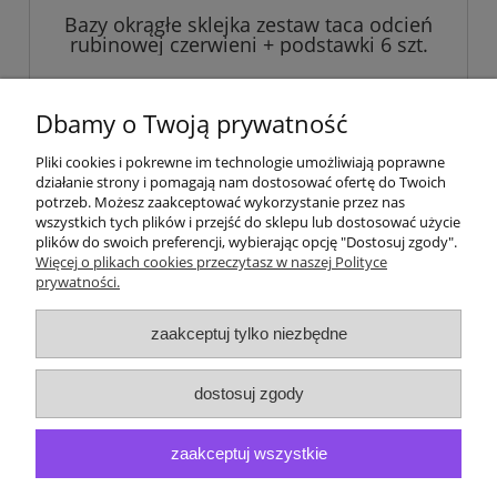
Bazy okrągłe sklejka zestaw taca odcień
rubinowej czerwieni + podstawki 6 szt.
zestaw bazy do szydełkowania śr. 20 cm,
10 cm.
27,00 zł
Dbamy o Twoją prywatność
Pliki cookies i pokrewne im technologie umożliwiają poprawne
do koszyka
działanie strony i pomagają nam dostosować ofertę do Twoich
potrzeb. Możesz zaakceptować wykorzystanie przez nas
wszystkich tych plików i przejść do sklepu lub dostosować użycie
plików do swoich preferencji, wybierając opcję "Dostosuj zgody".
«
1
2
3
4
5
...
20
»
Więcej o plikach cookies przeczytasz w naszej Polityce
prywatności.
Pomoc
zaakceptuj tylko niezbędne
Moje konto
dostosuj zgody
Płatności i dostawa
zaakceptuj wszystkie
O nas