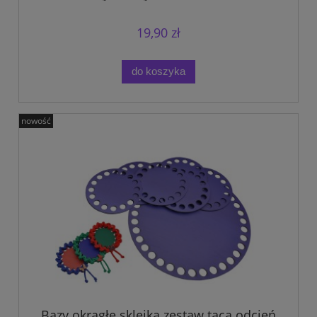
19,90 zł
do koszyka
nowość
Bazy okrągłe sklejka zestaw taca odcień