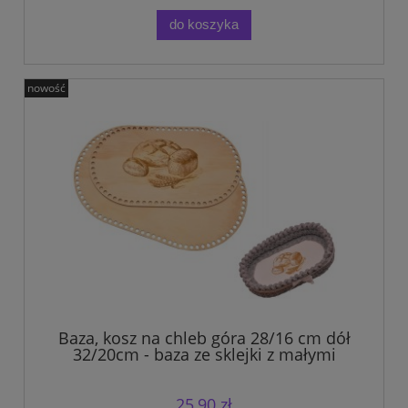
do koszyka
nowość
Baza, kosz na chleb góra 28/16 cm dół
32/20cm - baza ze sklejki z małymi
dziurkami do szydełkowania.
25,90 zł