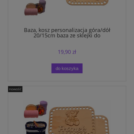
Baza, kosz personalizacja góra/dół
20/15cm baza ze sklejki do
szydełkowania.
19,90 zł
do koszyka
nowość