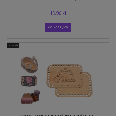
szydełkowania.
19,90 zł
do koszyka
nowość