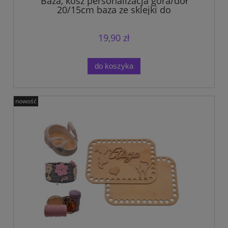
Baza, kosz personalizacja góra/dół
20/15cm baza ze sklejki do
szydełkowania.
19,90 zł
do koszyka
nowość